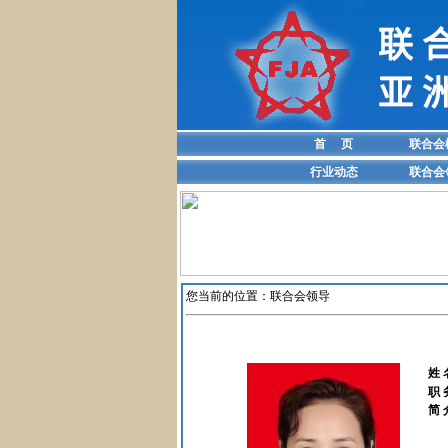
首 页
联合会
行业动态
联合会
您当前的位置：
联合会领导
姓 
职 
简 