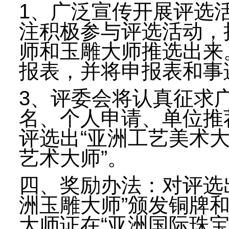
1、广泛宣传开展评选
注积极参与评选活动，
师和玉雕大师推选出来
报表，并将申报表和事
3、评委会将认真征求
名、个人申请、单位推
评选出“亚洲工艺美术大
艺术大师”。
四、奖励办法：对评选出
洲玉雕大师”颁发铜牌
大师证在“亚洲国际珠宝