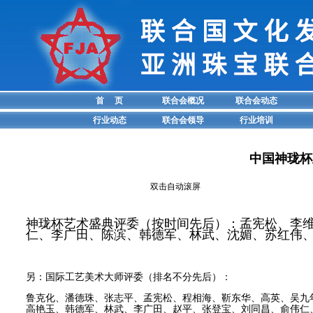
首 页
联合会概况
联合会动态
行业动态
联合会领导
行业培训
中国神珑杯
双击自动滚屏
神珑杯艺术盛典评委（按时间先后）：孟宪松、李
仁、李广田、陈滨、韩德军、林武、沈媚、苏红伟
另：国际工艺美术大师评委（排名不分先后）：
鲁克化、潘德珠、张志平、孟宪松、程相海、靳东华、高英、吴九
高艳玉、韩德军、林武、李广田、赵平、张登宝、刘同昌、俞伟仁